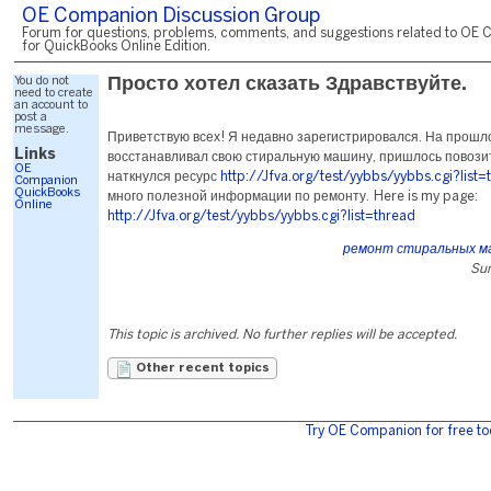
OE Companion Discussion Group
Forum for questions, problems, comments, and suggestions related to OE 
for QuickBooks Online Edition.
You do not
Просто хотел сказать Здравствуйте.
need to create
an account to
post a
message.
Приветствую всех! Я недавно зарегистрировался. На прошл
Links
восстанавливал свою стиральную машину, пришлось повози
OE
наткнулся ресурс
http://Jfva.org/test/yybbs/yybbs.cgi?list=
Companion
QuickBooks
много полезной информации по ремонту. Here is my page:
Online
http://Jfva.org/test/yybbs/yybbs.cgi?list=thread
ремонт стиральных м
Sun
This topic is archived. No further replies will be accepted.
Other recent topics
Try OE Companion for free to