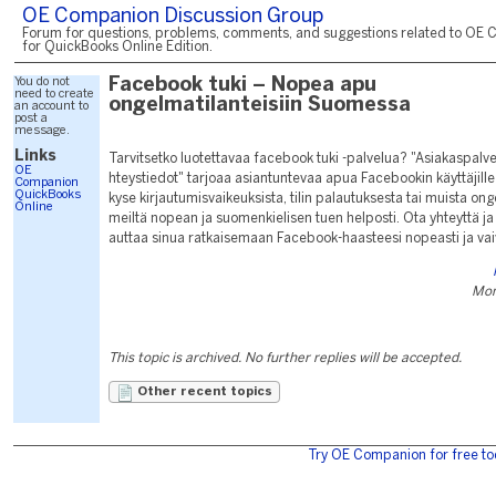
OE Companion Discussion Group
Forum for questions, problems, comments, and suggestions related to OE 
for QuickBooks Online Edition.
You do not
Facebook tuki – Nopea apu
need to create
ongelmatilanteisiin Suomessa
an account to
post a
message.
Links
Tarvitsetko luotettavaa facebook tuki -palvelua? "Asiakaspal
OE
hteystiedot" tarjoaa asiantuntevaa apua Facebookin käyttäjil
Companion
QuickBooks
kyse kirjautumisvaikeuksista, tilin palautuksesta tai muista ong
Online
meiltä nopean ja suomenkielisen tuen helposti. Ota yhteyttä 
auttaa sinua ratkaisemaan Facebook-haasteesi nopeasti ja vai
Mon
This topic is archived. No further replies will be accepted.
Other recent topics
Try OE Companion for free to