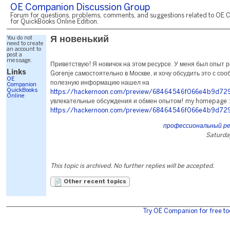
OE Companion Discussion Group
Forum for questions, problems, comments, and suggestions related to OE 
for QuickBooks Online Edition.
You do not
Я новенький
need to create
an account to
post a
message.
Приветствую! Я новичок на этом ресурсе. У меня был опыт 
Links
Gorenje самостоятельно в Москве, и хочу обсудить это с соо
OE
полезную информацию нашел на
Companion
QuickBooks
https://hackernoon.com/preview/68464546f066e4b9d72
Online
увлекательные обсуждения и обмен опытом! my homepage :
https://hackernoon.com/preview/68464546f066e4b9d72
профессиональный ре
Saturda
This topic is archived. No further replies will be accepted.
Other recent topics
Try OE Companion for free to