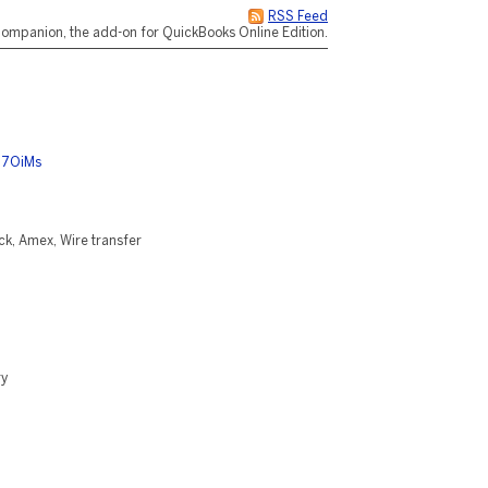
RSS Feed
ompanion, the add-on for QuickBooks Online Edition.
D
eH7OiMs
k, Amex, Wire transfer
ry