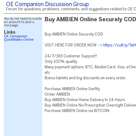
OE Companion Discussion Group
Forum for questions, problems, comments, and suggestions related to OE C
You do not need to create
Buy AMBIEN Online Securely CO
an account to post a
message.
Links
Buy AMBIEN Online Securely COD
OE Companion
QuickBooks Online
VISIT HERE FOR ORDER NOW -->
https://cutt.ly/5
24/7/365 Customer Support!
Only 100% quality.
Many payment options: BTC, MasterCard, Visa, eChec
etc.
Bonus tablets and big discounts on every order.
Purchase AMBIEN Online Swiftly
Order AMBIEN
Buy AMBIEN Online Home Delivery In 24 Hours
Buy AMBIEN Online No Prescription Overnight Delive
Purchase AMBIEN Online via BITCOIN