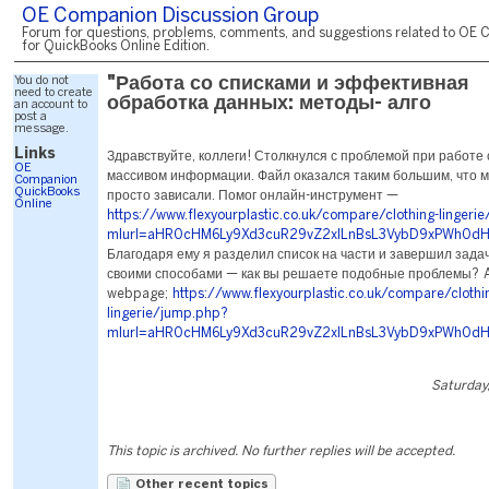
OE Companion Discussion Group
Forum for questions, problems, comments, and suggestions related to OE 
for QuickBooks Online Edition.
You do not
"Работа со списками и эффективная
need to create
обработка данных: методы- алго
an account to
post a
message.
Links
Здравствуйте, коллеги! Столкнулся с проблемой при работе
OE
массивом информации. Файл оказался таким большим, что 
Companion
QuickBooks
просто зависали. Помог онлайн-инструмент —
Online
https://www.flexyourplastic.co.uk/compare/clothing-lingeri
mlurl=aHR0cHM6Ly9Xd3cuR29vZ2xlLnBsL3VybD9xPWh0dH
Благодаря ему я разделил список на части и завершил зада
своими способами — как вы решаете подобные проблемы? Al
webpage;
https://www.flexyourplastic.co.uk/compare/clothi
lingerie/jump.php?
mlurl=aHR0cHM6Ly9Xd3cuR29vZ2xlLnBsL3VybD9xPWh0dH
Saturday,
This topic is archived. No further replies will be accepted.
Other recent topics