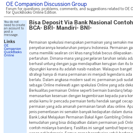
OE Companion Discussion Group
Forum for questions, problems, comments, and suggestions related to OE 
for QuickBooks Online Edition.
You do not
Bisa Deposit Via Bank Nasional Conto
need to create
BCA- BRI- Mandiri- BNI-
an account to
post a
message.
Links
Permainan spekulasi merupakan permainan yang semakin mel
OE
penyebarannya keseluruhan penjuru Indonesia. Permainan ga
Companion
QuickBooks
cuma memiliki sealiran ciri khas nang tidak becus dilepaskan
Online
pertaruhan. Dimana-mana yang pergelaran taruhan selalu ada
berhasil untung dengan juga mendapatkan kerugian dan itu b
dipungkiri karena itu adalah nasib-nasiban. Walaupun banget
strategi hanya di mana permainan ini menjadi legendaris ad
berlalu. Dalam angkasa modern saat ini, permainan judi suda
sebagai Online melewati agen spekulasi Online yang ada deka
Berkualitas permainan Online seperti bermain bandarq tetap
memasarkan keseruan dengan kegembiraan kepada para kont
andai kamu lir pencadu permaian tentu hendak sangat ceca
permaian yang ada amanah permainan tanah atau online. Apa
jenis pementasan ini semakin banyak kedapatan dalam dunia 
Bank Lokal Melajukan Permainan Bakal Agen Gambling Online
kemudahan yang bisa didapatkan dalam permainan judi Onli
contoh mislanya bandarq. Fasilitas ini sangat sambut teperc