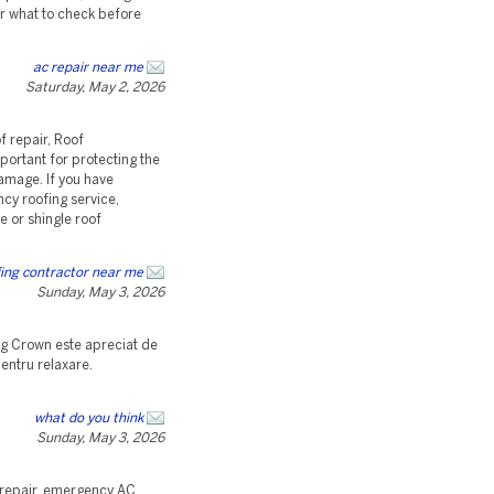
or what to check before
ac repair near me
Saturday, May 2, 2026
 repair, Roof
portant for protecting the
amage. If you have
ncy roofing service,
e or shingle roof
ing contractor near me
Sunday, May 3, 2026
ing Crown este apreciat de
pentru relaxare.
what do you think
Sunday, May 3, 2026
 repair, emergency AC