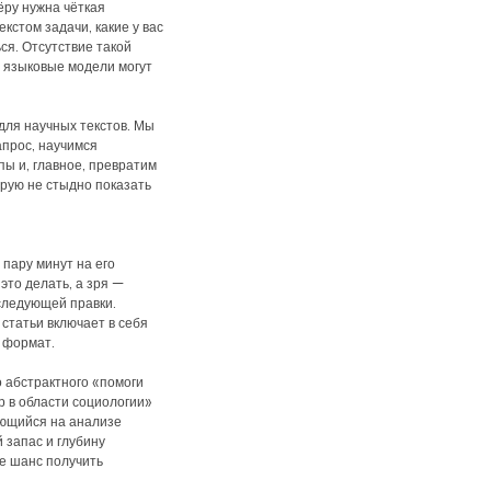
ёру нужна чёткая
екстом задачи, какие у вас
ся. Отсутствие такой
 языковые модели могут
для научных текстов. Мы
апрос, научимся
ы и, главное, превратим
орую не стыдно показать
 пару минут на его
это делать, а зря —
следующей правки.
статьи включает в себя
и формат.
о абстрактного «помоги
 в области социологии»
ующийся на анализе
 запас и глубину
е шанс получить