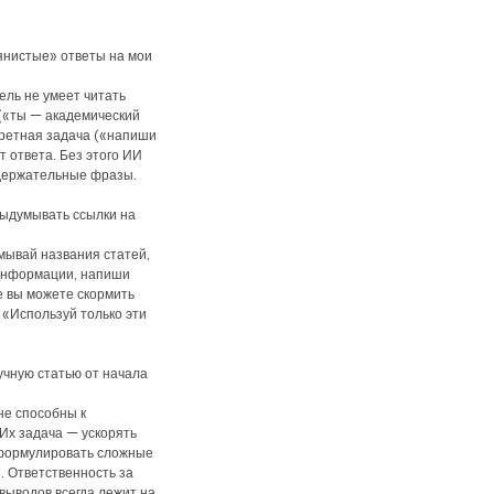
янистые» ответы на мои
ель не умеет читать
 («ты — академический
нкретная задача («напиши
 ответа. Без этого ИИ
одержательные фразы.
выдумывать ссылки на
мывай названия статей,
 информации, напиши
же вы можете скормить
: «Используй только эти
учную статью от начала
не способны к
Их задача — ускорять
еформулировать сложные
. Ответственность за
выводов всегда лежит на