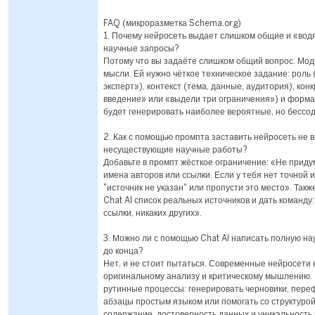
FAQ (микроразметка Schema.org)
1. Почему нейросеть выдает слишком общие и «вод
научные запросы?
Потому что вы задаёте слишком общий вопрос. Мод
мысли. Ей нужно чёткое техническое задание: роль
эксперт»), контекст (тема, данные, аудитория), ко
введение» или «выдели три ограничения») и формат
будет генерировать наиболее вероятные, но бесс
2. Как с помощью промпта заставить нейросеть не 
несуществующие научные работы?
Добавьте в промпт жёсткое ограничение: «Не приду
имена авторов или ссылки. Если у тебя нет точной
"источник не указан" или пропусти это место». Так
Chat AI список реальных источников и дать команду
ссылки, никаких других».
3. Можно ли с помощью Chat AI написать полную на
до конца?
Нет, и не стоит пытаться. Современные нейросети 
оригинальному анализу и критическому мышлению. 
рутинные процессы: генерировать черновики, пер
абзацы простым языком или помогать со структурой
содержание, достоверность данных и уникальность 