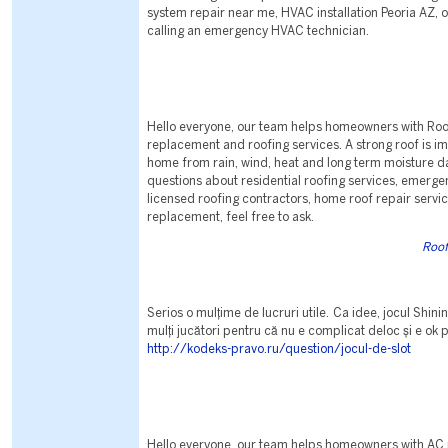
system repair near me, HVAC installation Peoria AZ, 
calling an emergency HVAC technician.
Hello everyone, our team helps homeowners with Roof
replacement and roofing services. A strong roof is im
home from rain, wind, heat and long term moisture d
questions about residential roofing services, emerge
licensed roofing contractors, home roof repair servic
replacement, feel free to ask.
Roof
Serios o mulțime de lucruri utile. Ca idee, jocul Shin
mulți jucători pentru că nu e complicat deloc și e ok 
http://kodeks-pravo.ru/question/jocul-de-slot
Hello everyone, our team helps homeowners with AC