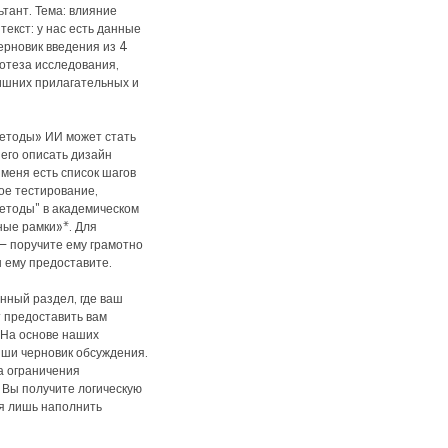
ьтант. Тема: влияние
текст: у нас есть данные
ерновик введения из 4
потеза исследования,
ишних прилагательных и
Методы» ИИ может стать
его описать дизайн
 меня есть список шагов
ое тестирование,
Методы" в академическом
ные рамки»*. Для
— поручите ему грамотно
ы ему предоставите.
нный раздел, где ваш
т предоставить вам
«На основе наших
иши черновик обсуждения.
а ограничения
 Вы получите логическую
ся лишь наполнить