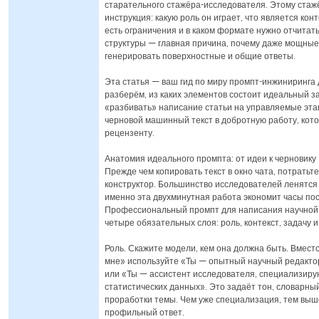
старательного стажёра-исследователя. Этому стаж
инструкция: какую роль он играет, что является конт
есть ограничения и в каком формате нужно отчитать
структуры — главная причина, почему даже мощные
генерировать поверхностные и общие ответы.
Эта статья — ваш гид по миру промпт-инжиниринга 
разберём, из каких элементов состоит идеальный з
«разбивать» написание статьи на управляемые этап
черновой машинный текст в добротную работу, кот
рецензенту.
Анатомия идеального промпта: от идеи к черновику
Прежде чем копировать текст в окно чата, потратьте
конструктор. Большинство исследователей ленятся 
именно эта двухминутная работа экономит часы по
Профессиональный промпт для написания научной 
четыре обязательных слоя: роль, контекст, задачу 
Роль. Скажите модели, кем она должна быть. Вмест
мне» используйте «Ты — опытный научный редактор
или «Ты — ассистент исследователя, специализир
статистических данных». Это задаёт тон, словарный
проработки темы. Чем уже специализация, тем выш
профильный ответ.