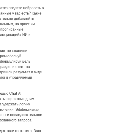
ратко введите нейросеть в
данные у вас есть? Какие
ательно добавляйте
альным, но простым
о прописанные
аллюцинаций» ИИ и
ние: не «напиши
ором обоснуй
 сформулируй цель
раздели ответ на
пришли результат в виде
лог в управляемый
ощью Chat AI
атью целиком одним
а удержать логику
аключения. Эффективная
тапы и последовательное
рованного запроса.
дготовки контекста. Ваш