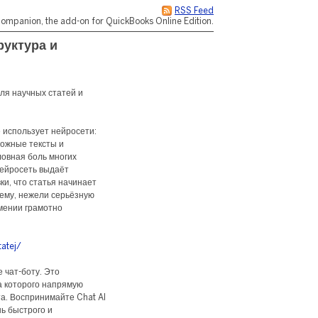
RSS Feed
ompanion, the add-on for QuickBooks Online Edition.
руктура и
для научных статей и
 использует нейросети:
ложные тексты и
ловная боль многих
 нейросеть выдаёт
и, что статья начинает
ему, нежели серьёзную
умении грамотно
atej/
 чат-боту. Это
а которого напрямую
та. Воспринимайте Chat AI
нь быстрого и