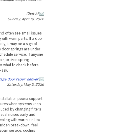
Chat AI
Sunday, April 19, 2026
nd often see small issues
with worn parts. If a door
ly, it may be a sign of
e door springs are under
schedule service. If anyone
ir, broken spring
or what to check before
 ask.
age door repair denver
Saturday, May 2, 2026
stallation peoria support
ailures when systems keep
uced by changing filters
usual noises early and
ealing with warm air, low
 sudden breakdown, feel
epair service, cooling