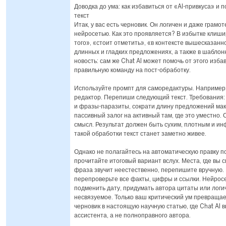
Доводка до ума: как избавиться от «AI-привкуса» и
текст
Итак, у вас есть черновик. Он логичен и даже грамот
нейросетью. Как это проявляется? В избытке клиш
того», «стоит отметить», «в контексте вышесказанн
длинных и гладких предложениях, а также в шабло
новость: сам же Chat AI может помочь от этого изба
правильную команду на пост-обработку.
Используйте промпт для саморедактуры. Например:
редактор. Перепиши следующий текст. Требования:
и фразы-паразиты, сократи длину предложений мак
пассивный залог на активный там, где это уместно.
смысл. Результат должен быть сухим, плотным и и
такой обработки текст станет заметно живее.
Однако не полагайтесь на автоматическую правку 
прочитайте итоговый вариант вслух. Места, где вы 
фраза звучит неестественно, перепишите вручную. 
перепроверьте все факты, цифры и ссылки. Нейрос
подменить дату, придумать автора цитаты или логи
несвязуемое. Только ваш критический ум превращ
черновик в настоящую научную статью, где Chat AI 
ассистента, а не полноправного автора.