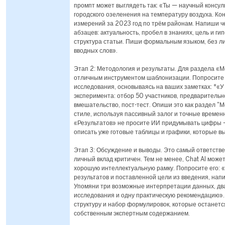
промпт может выглядеть так: «Ты — научный консул
городского озеленения на температуру воздуха. Кон
измерений за 2023 год по трём районам. Напиши ч
абзацев: актуальность, пробел в знаниях, цель и ги
структура статьи. Пиши формальным языком, без л
вводных слов».
Этап 2: Методология и результаты. Для раздела «
отличным инструментом шаблонизации. Попросите 
исследования, основываясь на ваших заметках: *«У
эксперимента: отбор 50 участников, предварительн
вмешательство, пост-тест. Опиши это как раздел "
стиле, используя пассивный залог и точные времен
«Результатов» не просите ИИ придумывать цифры 
описать уже готовые таблицы и графики, которые в
Этап 3: Обсуждение и выводы. Это самый ответстве
личный вклад критичен. Тем не менее, Chat AI може
хорошую интеллектуальную рамку. Попросите его: 
результатов и поставленной цели из введения, нап
Упомяни три возможные интерпретации данных, дв
исследования и одну практическую рекомендацию».
структуру и набор формулировок, которые останет
собственным экспертным содержанием.