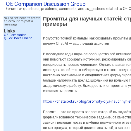
OE Companion Discussion Group
Forum for questions, problems, comments, and suggestions related to OE C
You do not need to create
Промпты для научных статей: ст
an account to post a
примеры
message.
Links
OE Companion
QuickBooks Online
Искусство точной команды: как создавать промпты 
почему Chat AI — ваш лучший ассистент
В последние годы научное сообщество всё активнее
они помогают собирать источники, резюмировать с
генерировать первые черновики. Однако главная го
исследователей — это «AI-привкус» в тексте, когда
настолько обтекаемые и «водянистые» формулировк
больше напоминать доклад школьника на вольную т
академическую работу. Выход есть, и он кроется в 
составлять промпты.
https://chataibot.ru/blog/prompty-dlya-nauchnyh-st
Промпт — это не просто вопрос, который вы задаёте
формализованное техническое задание, от качеств
зависит релевантность и глубина полученного отве
не как оракула, который должен знать всё, а как оче