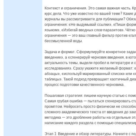
Контекст и ограничения. Это самая важная часть. К
курс дела. Что уже известно по вашей теме? Какие 
журналы вы рассматриваете для публикации? Обяз
ограничения: «Не выдумывай ссылки», «Пиши форм
языком», «Избегай вводных слов-паразитов». Чётк
ограничения — это ваш главный фильтр против «г
бессмысленной воды.
Задача и формат. Сформулируйте конкретное зада
введение», а «сгенерируй черновик введения, в кот
актуальность темы, выдели пробел в литературе и
исследования». Сразу укажите желаемый формат: «
абзацы», «используй маркированный список» или «
таблицы». Такой подход превращает хаотичный диа
процесс подготовки качественного черновика.
Пошаговая стратегия: пишем научную статью с пом
Самая грубая ошибка — пытаться сгенерировать ст
промптом. Нейросеть просто физически не способн
сложного академического текста от введения до з
методика — это дробление работы на отдельные э
написание каждого раздела с помощью специализи
Этап 1: Введение и обзор литературы. Начните с по