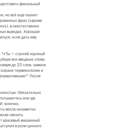
 подготовить финальный
ен, но всё ещё пахнет
ированных фраз («кроме
ого»), в неестественно
нных выводах. Хорошая
виться, если дать ему
 *«Ты — строгий научный
 убери все вводные слова
симум до 20 слов, замени
 Сохрани терминологию и
нформативным»*. После
полностью. Обязательно
спотыкаетесь или где
И, конечно,
еть могла незаметно
чески связать
ает красивый машинный
выступил в роли ценного