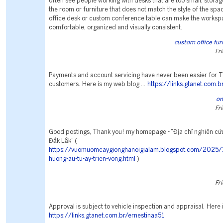
often see people working with desks that are too small, storage
the room or furniture that does not match the style of the sp
office desk or custom conference table can make the works
comfortable, organized and visually consistent.
custom office fu
Fr
Payments and account servicing have never been easier for T
customers. Here is my web blog ...
https://links.gtanet.com.
on
Fr
Good postings, Thank you! my homepage - “Địa chỉ nghiên cứu
Đắk Lắk” (
https://vuomuomcaygionghanoigialam.blogspot.com/2025/1
huong-au-tu-ay-trien-vong.html
)
Fr
Approval is subject to vehicle inspection and appraisal. Here
https://links.gtanet.com.br/ernestinaa51