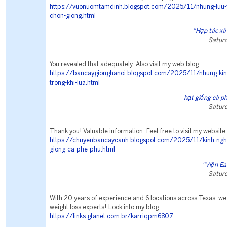
https://vuonuomtamdinh.blogspot.com/2025/11/nhung-luu-y
chon-giong.html
“Hợp tác x
Saturd
You revealed that adequately. Also visit my web blog ...
https://bancaygionghanoi.blogspot.com/2025/11/nhung-ki
trong-khi-lua.html
hạt giống cà p
Saturd
Thank you! Valuable information. Feel free to visit my website .
https://chuyenbancaycanh.blogspot.com/2025/11/kinh-ngh
giong-ca-phe-phu.html
“Viện E
Saturd
With 20 years of experience and 6 locations across Texas, we
weight loss experts! Look into my blog:
https://links.gtanet.com.br/karriqpm6807