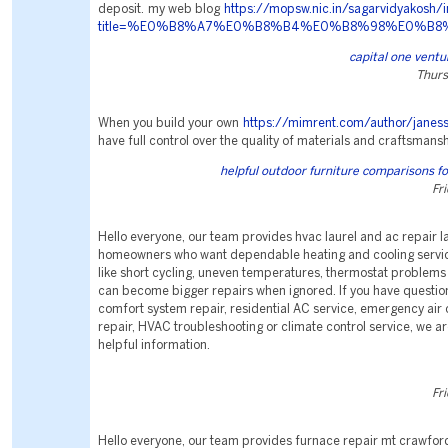
deposit. my web blog
https://mopsw.nic.in/sagarvidyakosh/
title=%E0%B8%A7%E0%B8%B4%E0%B8%98%E0%
capital one ventu
Thurs
When you build your own
https://mimrent.com/author/jane
have full control over the quality of materials and craftsmansh
helpful outdoor furniture comparisons 
Fr
Hello everyone, our team provides hvac laurel and ac repair l
homeowners who want dependable heating and cooling servic
like short cycling, uneven temperatures, thermostat problems 
can become bigger repairs when ignored. If you have questi
comfort system repair, residential AC service, emergency air 
repair, HVAC troubleshooting or climate control service, we a
helpful information.
Fr
Hello everyone, our team provides furnace repair mt crawfor