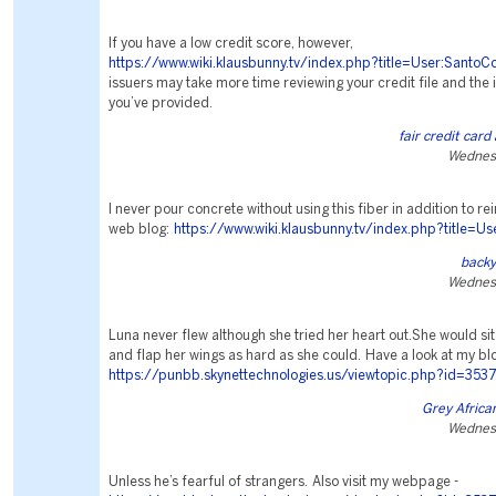
If you have a low credit score, however,
https://www.wiki.klausbunny.tv/index.php?title=User:Santo
issuers may take more time reviewing your credit file and the
you’ve provided.
fair credit card
Wednesd
I never pour concrete without using this fiber in addition to re
web blog:
https://www.wiki.klausbunny.tv/index.php?title=
backy
Wednesd
Luna never flew although she tried her heart out.She would si
and flap her wings as hard as she could. Have a look at my bl
https://punbb.skynettechnologies.us/viewtopic.php?id=353
Grey Africa
Wednesd
Unless he’s fearful of strangers. Also visit my webpage -