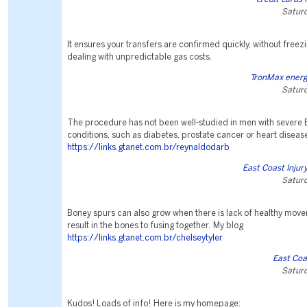
Saturd
It ensures your transfers are confirmed quickly, without freez
dealing with unpredictable gas costs.
TronMax energ
Saturd
The procedure has not been well-studied in men with severe E
conditions, such as diabetes, prostate cancer or heart disease
https://links.gtanet.com.br/reynaldodarb
East Coast Injury
Saturd
Boney spurs can also grow when there is lack of healthy mov
result in the bones to fusing together. My blog
https://links.gtanet.com.br/chelseytyler
East Coa
Saturd
Kudos! Loads of info! Here is my homepage: