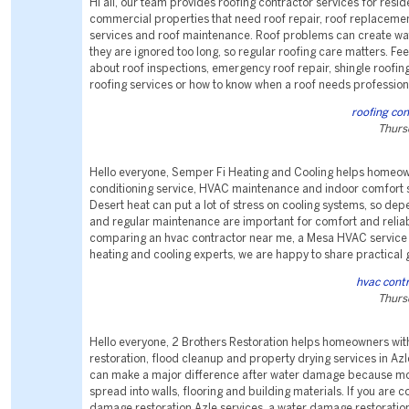
Hi all, our team provides roofing contractor services for resid
commercial properties that need roof repair, roof replacemen
services and roof maintenance. Roof problems can create wa
they are ignored too long, so regular roofing care matters. Fee
about roof inspections, emergency roof repair, shingle roofi
roofing services or how to know when a roof needs professiona
roofing co
Thurs
Hello everyone, Semper Fi Heating and Cooling helps homeown
conditioning service, HVAC maintenance and indoor comfort s
Desert heat can put a lot of stress on cooling systems, so de
and regular maintenance are important for comfort and reliabil
comparing an hvac contractor near me, a Mesa HVAC service
heating and cooling experts, we are happy to share practical
hvac cont
Thurs
Hello everyone, 2 Brothers Restoration helps homeowners wi
restoration, flood cleanup and property drying services in Azl
can make a major difference after water damage because mo
spread into walls, flooring and building materials. If you are
damage restoration Azle services, a water damage restorati