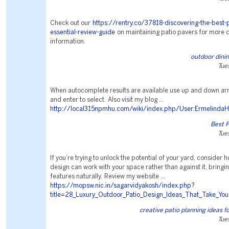
Check out our
https://rentry.co/37818-discovering-the-best-p
essential-review-guide
on maintaining patio pavers for more d
information.
outdoor dini
Tue
When autocomplete results are available use up and down arr
and enter to select. Also visit my blog ...
http://local315npmhu.com/wiki/index.php/User:ErmelindaH
Best 
Tue
If you’re trying to unlock the potential of your yard, consider h
design can work with your space rather than against it, bringin
features naturally. Review my website ...
https://mopsw.nic.in/sagarvidyakosh/index.php?
title=28_Luxury_Outdoor_Patio_Design_Ideas_That_Take_You
creative patio planning ideas f
Tue