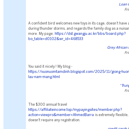
Loan 
Fr
A confident bird welcomes new toys in its cage, doesn’t have
during thunder storms, and regards the family dog as a nuisa
more. My page;
https://dst.gwangju.ac.kr/bbs/board.php?
bo_table=d0102&wr_id=468533
Grey African 
Fr
You said it nicely.! My blog -
https://vuonuomtamdinh.blogspot.com/2025/11/giong-huon
lau-nam-mang.html
“Trun
Fr
The $300 annual travel
https://affiliateincome.top/mypayingsites/member.php?
action=viewpro&member=AhmedBarra
is extremely flexible,
doesn't require any registration.
credit cards 