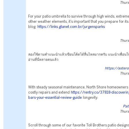
Thurs
For your patio umbrella to survive through high winds, extrem
other weather elements, it’s important that you prepare for it
blog;
https://links.gtanet.com.br/jurgensparks
Thurs
ลองใช้ตามคำแนะนำแล้วเขียนโค้ดได้ลื่นไหลมากครับ แนะนำเพื่อน
อ่านที่นี่หลายคนแล้ว
https://aster
Thurs
With steady seasonal maintenance, North Shore homeowners
costly repairs and extend
https://rentry.co/37818-discoverin
bars-your-essential-review-guide
longevity.
Pat
Thurs
Scroll through some of our favorite Toll Brothers patio design