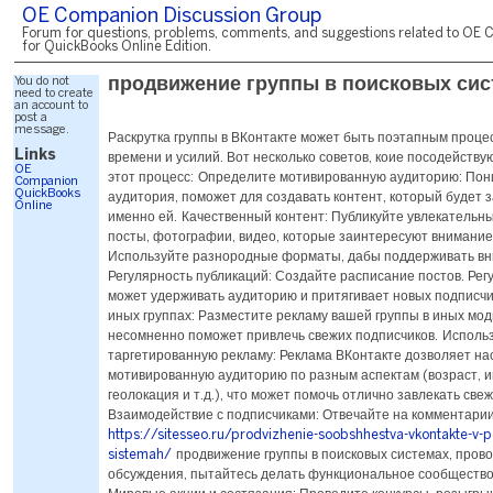
OE Companion Discussion Group
Forum for questions, problems, comments, and suggestions related to OE 
for QuickBooks Online Edition.
You do not
продвижение группы в поисковых сис
need to create
an account to
post a
message.
Раскрутка группы в ВКонтакте может быть поэтапным проц
Links
времени и усилий. Вот несколько советов, коие посодействую
OE
этот процесс: Определите мотивированную аудиторию: Пон
Companion
QuickBooks
аудитория, поможет для создавать контент, который будет
Online
именно ей. Качественный контент: Публикуйте увлекательн
посты, фотографии, видео, которые заинтересуют внимание
Используйте разнородные форматы, дабы поддерживать вн
Регулярность публикаций: Создайте расписание постов. Рег
может удерживать аудиторию и притягивает новых подписчи
иных группах: Разместите рекламу вашей группы в иных мод
несомненно поможет привлечь свежих подписчиков. Исполь
таргетированную рекламу: Реклама ВКонтакте дозволяет на
мотивированную аудиторию по разным аспектам (возраст, 
геолокация и т.д.), что может помочь отлично завлекать свеж
Взаимодействие с подписчиками: Отвечайте на комментари
https://sitesseo.ru/prodvizhenie-soobshhestva-vkontakte-v-p
sistemah/
продвижение группы в поисковых системах, пров
обсуждения, пытайтесь делать функциональное сообщество