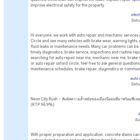
improve electrical safety for the property.
elect
Satu
Hi everyone, we work with auto repair and mechanic services
Circle and see many vehicles with brake wear, warning lights, 
fluid leaks or maintenance needs. Many car problems can be
timely diagnostics, brake service, inspections and routine repa
searching for auto repair near me, mechanic near me, brake 
or auto repair oxford circle, feel free to ask general question
maintenance schedules, brake repair, diagnostics or common 
auto 
Satu
Neon City Rush – สัมผัสความล้ำสมัยของเมืองนีออนที่มาพร้อมฟีเจอ
(RTP 96.9%)
พ
Su
With proper preparation and application, concrete stains can 