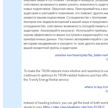
Мировые акции и состязания: Проводите конкурсы, розыгры
собственно возможность важно усилить энергичность аудит
новых подписчиков. Обратная связь: Прислушивайтесь к во
аудитории и учитывайте пожелания, это поможет другого,как
нравится вашим подписчикам. Сотрудничество с блогерами:
блогеров или лидеров воззрений в вашей нише и предложит
сотрудничество, собственно возможность посодействовать 
аудиторию. Анализируйте результат: Используйте приборы
оценки эффективности ваших поступков и корректируйте ст
приобретенных данных. Постоянно экспериментируйте с р
методами продвижения и находите те, коие другого,как всег
вашей конкретной группы и аудитории.
utasitas inurl:board.php?bo_table=noti
F
To make the TRON network more intuitive and seamless to use
continues to optimize its TRON-related features and has offici
the Tronify Energy Rental service.
where to buy tro
F
Instead of heading indoors, you can get the best of both worl
shade to your
https://oke.zone/viewtopic.php?id=707412
.