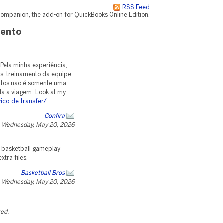
RSS Feed
ompanion, the add-on for QuickBooks Online Edition.
mento
Pela minha experiência,
ns, treinamento da equipe
ortos não é somente uma
da a viagem. Look at my
ico-de-transfer/
Confira
Wednesday, May 20, 2026
h basketball gameplay
tra files.
Basketball Bros
Wednesday, May 20, 2026
ted.