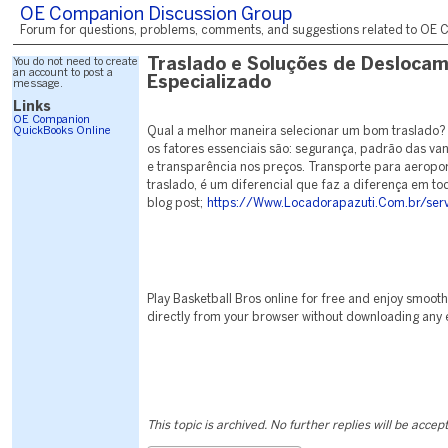
OE Companion Discussion Group
Forum for questions, problems, comments, and suggestions related to OE C
You do not need to create
Traslado e Soluções de Desloca
an account to post a
Especializado
message.
Links
OE Companion
QuickBooks Online
Qual a melhor maneira selecionar um bom traslado? 
os fatores essenciais são: segurança, padrão das va
e transparência nos preços. Transporte para aerop
traslado, é um diferencial que faz a diferença em to
blog post;
https://Www.Locadorapazuti.Com.br/serv
Play Basketball Bros online for free and enjoy smoot
directly from your browser without downloading any ex
This topic is archived. No further replies will be accep