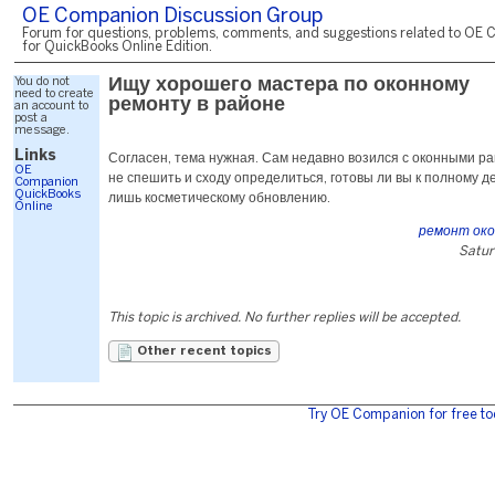
OE Companion Discussion Group
Forum for questions, problems, comments, and suggestions related to OE 
for QuickBooks Online Edition.
You do not
Ищу хорошего мастера по оконному
need to create
ремонту в районе
an account to
post a
message.
Links
Согласен, тема нужная. Сам недавно возился с оконными р
OE
не спешить и сходу определиться, готовы ли вы к полному 
Companion
QuickBooks
лишь косметическому обновлению.
Online
ремонт окон
Satur
This topic is archived. No further replies will be accepted.
Other recent topics
Try OE Companion for free to