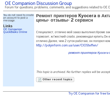
OE Companion Discussion Group
Forum for questions, problems, comments, and suggestions related to OE C
You do not need to create
Ремонт принтеров Kyocera в Акт
an account to post a
цены- отзывы- 2 сервисн
message.
Links
OE Companion
QuickBooks Online
Специалист, отлично мой заказ выполнил.Кроме за
тормозит, ж/жесткий слабо, рекомендал купить.Он к
отлично.Далее, чем 2 суток работаю, он погорел комп.
http://polyinform.com.ua/user/CIOSteffen/
ремонт принтеров Kyocera
This topic is archived. No further replies will be accep
Other recent topics
Try OE Companion for free to