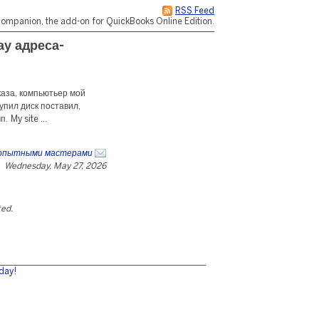
RSS Feed
ompanion, the add-on for QuickBooks Online Edition.
ау адреса-
каза, компьютьер мой
упил диск поставил,
 My site ...
 опытными мастерами
Wednesday, May 27, 2026
ted.
day!