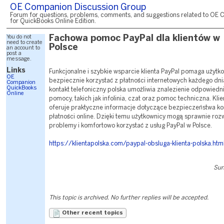
OE Companion Discussion Group
Forum for questions, problems, comments, and suggestions related to OE 
for QuickBooks Online Edition.
You do not
Fachowa pomoc PayPal dla klientów w
need to create
Polsce
an account to
post a
message.
Links
Funkcjonalne i szybkie wsparcie klienta PayPal pomaga użyt
OE
bezpiecznie korzystać z płatności internetowych każdego dni
Companion
QuickBooks
kontakt telefoniczny polska umożliwia znalezienie odpowiedn
Online
pomocy, takich jak infolinia, czat oraz pomoc techniczna. Kl
oferuje praktyczne informacje dotyczące bezpieczeństwa kon
płatności online. Dzięki temu użytkownicy mogą sprawnie ro
problemy i komfortowo korzystać z usług PayPal w Polsce.
https://klientapolska.com/paypal-obsluga-klienta-polska.htm
Sun
This topic is archived. No further replies will be accepted.
Other recent topics