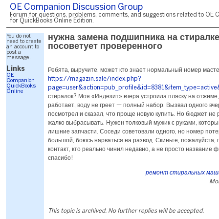
OE Companion Discussion Group
Forum for questions, problems, comments, and suggestions related to OE 
for QuickBooks Online Edition.
You do not
нужна замена подшипника на стиралке
need to create
посоветует проверенного
an account to
post a
message.
Links
Ребята, выручите, может кто знает нормальный номер маст
OE
https://magazin.sale/index.php?
Companion
QuickBooks
page=user&action=pub_profile&id=8381&item_type=activ
Online
стиралок? Моя «Индезит» вчера устроила пляску на отжиме,
работает, воду не греет — полный набор. Вызвал одного вче
посмотрел и сказал, что проще новую купить. Но бюджет не 
жалко выбрасывать. Нужен толковый мужик с руками, которы
лишние запчасти. Соседи советовали одного, но номер поте
большой, боюсь нарваться на развод. Скиньте, пожалуйста,
контакт, кто реально чинил недавно, а не просто название 
спасибо!
ремонт стиральных маши
Mon
This topic is archived. No further replies will be accepted.