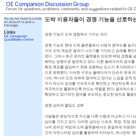
OE Companion Discussion Group
Forum for questions, problems, comments, and suggestions related to OE C
You do not need to create
도박 이용자들이 경쟁 기능을 선호하
an account to post a
message.
Links
경쟁 기능이 도박 경험에서 가지는 의미
OE Companion
QuickBooks Online
경쟁 기능은 현대 도박 플랫폼에서 사용자 참여도를 높이는
거의 도박 게임은 결과가 나오기를 기다리고 승패를 확인
었다. 그러나 최근 온라인 플랫폼은 단순한 베팅 경험을 
화하는 방향으로 발전하고 있다. 다른 플레이어와 점수를
특정 목표를 달성하기 위해 경쟁하는 요소가 추가되면서 
으로 변화했다. 이러한 구조는 플레이어가 단순히 운에 의
니라, 하나의 도전 과제에 참여하고 있다는 느낌을 갖게 만
자가 자신의 성과를 지속적으로 확인하고 개선하도록 유도
적극적으로 활동하도록 만드는 역할을 한다. 결과적으로 
확장하고 장기적인 참여를 유도하는 중요한 장치로 활용되
경쟁 심리와 몰입도 강화
사람들은 본능적으로 자신을 다른 사람과 비교하고 더 나
심리를 가지고 있다. 이러한 심리는 스포츠, 학업, 직장 
나며 온라인 게임과 도박 플랫폼에서도 동일하게 작용한다
간의 자연스러운 심리를 활용하여 리더보드, 토너먼트, 랭