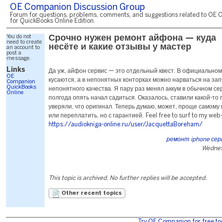
OE Companion Discussion Group
Forum for questions, problems, comments, and suggestions related to OE 
for QuickBooks Online Edition.
You do not
Срочно нужен ремонт айфона — куда
need to create
несёте и какие отзывы у мастер
an account to
post a
message.
Links
Да уж, айфон сервис — это отдельный квест. В официально
OE
кусаются, а в непонятных конторках можно нарваться на за
Companion
QuickBooks
непонятного качества. Я пару раз менял аккум в обычном сер
Online
полгода опять начал садиться. Оказалось, ставили какой-то
уверяли, что оригинал. Теперь думаю, может, проще самому
или переплатить, но с гарантией. Feel free to surf to my web-s
https://audiokniga-online.ru/user/JacquettaBoreham/
ремонт iphone се
Wednes
This topic is archived. No further replies will be accepted.
Other recent topics
Try OE Companion for free to